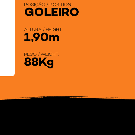
POSIÇÃO / POSITION:
GOLEIRO
ALTURA / HEIGHT:
1,90m
PESO / WEIGHT:
88Kg