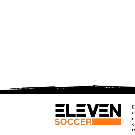
E
d
n
c
r